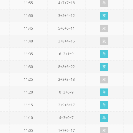
11:55
4+7+7=18
单
11:50
3+5+4=12
双
11:45
5+6+0=11
双
11:40
3+8+4=15
双
11:35
6+2+1=9
单
11:30
8+8+6=22
双
11:25
2+8+3=13
双
11:20
0+3+6=9
单
11:15
2+9+6=17
单
11:10
4+3+0=7
单
11:05
1+7+9=17
双