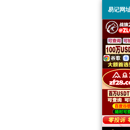
易记网址：