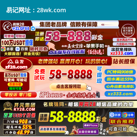
易记网址：28wk.com