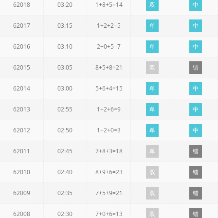
62018
03:20
1+8+5=14
双
中
62017
03:15
1+2+2=5
单
中
62016
03:10
2+0+5=7
单
中
62015
03:05
8+5+8=21
双
错
62014
03:00
5+6+4=15
单
中
62013
02:55
1+2+6=9
单
中
62012
02:50
1+2+0=3
单
中
62011
02:45
7+8+3=18
单
错
62010
02:40
8+9+6=23
双
错
62009
02:35
7+5+9=21
双
错
62008
02:30
7+0+6=13
双
错