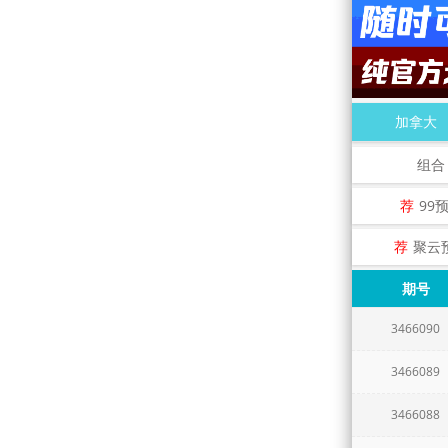
加拿大
组合
荐
99
荐
聚云
期号
3466090
3466089
3466088