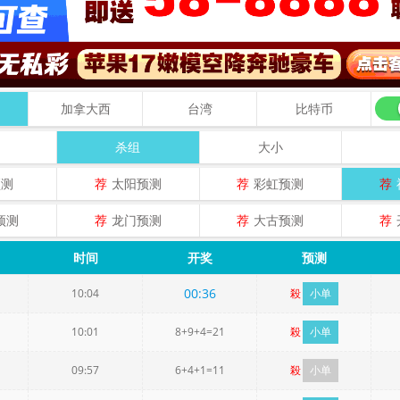
加拿大西
台湾
比特币
杀组
大小
预测
荐
太阳预测
荐
彩虹预测
荐
预测
荐
龙门预测
荐
大古预测
荐
时间
开奖
预测
00
:
35
10:04
殺
小单
10:01
8+9+4=21
殺
小单
09:57
6+4+1=11
殺
小单