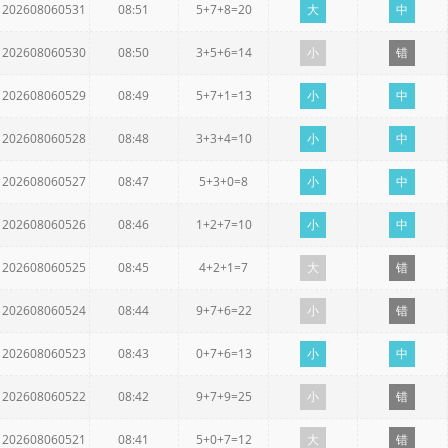
202608060531
08:51
5+7+8=20
大
中
202608060530
08:50
3+5+6=14
小
错
202608060529
08:49
5+7+1=13
小
中
202608060528
08:48
3+3+4=10
小
中
202608060527
08:47
5+3+0=8
小
中
202608060526
08:46
1+2+7=10
小
中
202608060525
08:45
4+2+1=7
大
错
202608060524
08:44
9+7+6=22
小
错
202608060523
08:43
0+7+6=13
小
中
202608060522
08:42
9+7+9=25
小
错
202608060521
08:41
5+0+7=12
大
错