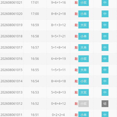
202608061021
17:01
9+6+1=16
殺
小双
中
202608061020
17:00
8+8+2=18
殺
小单
中
202608061019
16:59
8+1+3=12
殺
大双
中
202608061018
16:58
9+5+7=21
殺
小单
中
202608061017
16:57
5+1+8=14
殺
大单
中
202608061016
16:56
6+4+9=19
殺
小双
中
202608061015
16:55
1+5+5=11
殺
大单
中
202608061014
16:54
8+4+6=18
殺
小双
中
202608061013
16:53
5+0+8=13
殺
大双
中
202608061012
16:52
0+8+4=12
殺
小双
错
202608061011
16:51
0+2+2=4
殺
小单
中