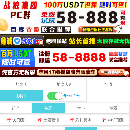
加拿大
加拿大西
台湾
比特币
开/关(广告)
组合
杀组
大小
单双
荐
99预测
荐
太阳预测
荐
彩虹预测
荐
神策预测