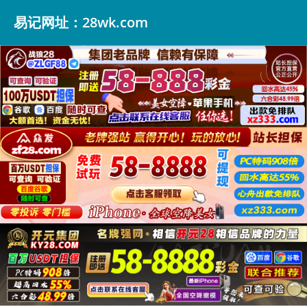
易记网址：28wk.com