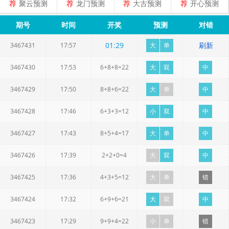
荐
聚云预测
荐
龙门预测
荐
大古预测
荐
开心预测
期号
时间
开奖
预测
对错
01
:
29
刷新
3467431
17:57
大
单
3467430
17:53
6+8+8=22
大
双
中
3467429
17:50
8+8+6=22
大
单
中
3467428
17:46
6+3+3=12
小
双
中
3467427
17:43
8+5+4=17
大
单
中
3467426
17:39
2+2+0=4
大
双
中
3467425
17:36
4+3+5=12
大
单
错
3467424
17:32
6+9+6=21
大
双
中
3467423
17:29
9+9+4=22
小
单
错