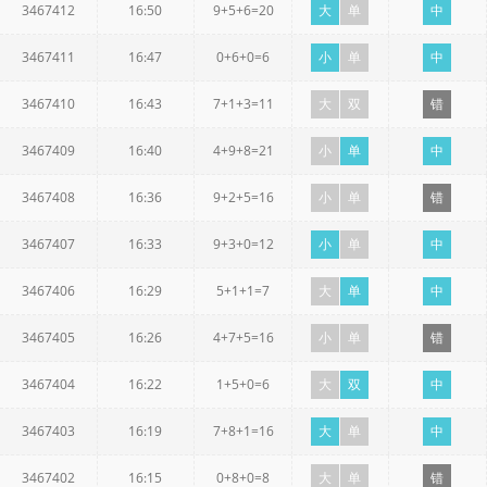
3467412
16:50
9+5+6=20
大
单
中
3467411
16:47
0+6+0=6
小
单
中
3467410
16:43
7+1+3=11
大
双
错
3467409
16:40
4+9+8=21
小
单
中
3467408
16:36
9+2+5=16
小
单
错
3467407
16:33
9+3+0=12
小
单
中
3467406
16:29
5+1+1=7
大
单
中
3467405
16:26
4+7+5=16
小
单
错
3467404
16:22
1+5+0=6
大
双
中
3467403
16:19
7+8+1=16
大
单
中
3467402
16:15
0+8+0=8
大
单
错